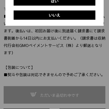
はい
代金引換は660円、後払いは220円の手数料がかかりま
す。(クレジットカード、Amazonペイは無料)
いいえ
■クレジットカード、Amazonペイは商品発送前のお支払
い、代金引換は初回お届け時にまとめてのお支払いとなり
ます。後払いは、初回お届け後に別途届く請求書にて請求
書到着から14日以内にお支払いください。（請求書は収納
代行会社GMOペイメントサービス（株）より郵送となり
ます）
【包装について】
■熨斗や包装は対応できませんので予めご了承ください。
ただいま品切れ中です