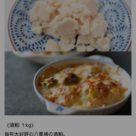
《酒粕 １kg》
毎年大好評の八重墻の酒粕。