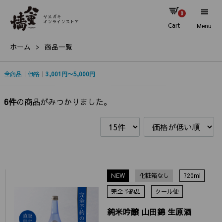
0
ヤヱガキ
オンラインストア
Cart
Menu
ホーム
商品一覧
全商品
価格
3,001円〜5,000円
6
件
の商品がみつかりました。
NEW
化粧箱なし
720ml
完全予約品
クール便
純米吟醸 山田錦 生原酒