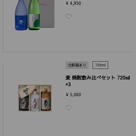
¥ 4,950
化粧箱あり
720ml
麦 焼酎飲み比べセット 720㎖
×3
¥ 5,060