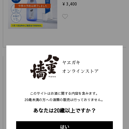
¥ 3,400
NEW
化粧箱なし
720ml
ヤヱガキ
完全予約品
クール便
オンラインストア
純米大吟醸 無濾過生原酒 無
初しぼり
このサイトはお酒に関する内容を含みます。
¥ 3,700
20歳未満の⽅への酒類の販売は⾏っておりません。
あなたは20歳以上ですか？
はい