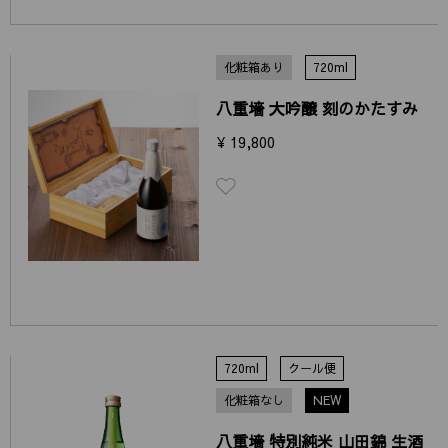
化粧箱あり
720ml
八重墻 大吟醸 刻のかたすみ
¥ 19,800
720ml
クール便
化粧箱なし
NEW
八重墻 特別純米 山田錦 生酒