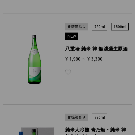
化粧箱なし
720ml
1800ml
NEW
八重墻 純米 律 無濾過生原酒
¥ 1,980 ～ ¥ 3,300
化粧箱あり
720ml
純米大吟醸 青乃無・純米 律