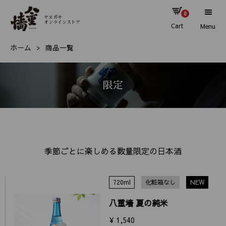
0
ヤヱガキ
オンラインストア
Cart
Menu
ホーム
商品一覧
限定
季節ごとに楽しめる数量限定の日本酒
720ml
化粧箱なし
NEW
八重墻 夏の純米
¥ 1,540