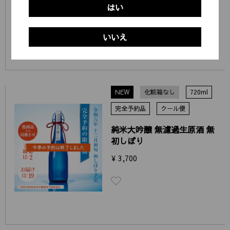
¥ 1,375 ～ ¥ 6,160
はい
いいえ
NEW
化粧箱なし
720ml
完全予約品
クール便
純米大吟醸 無濾過生原酒 無
初しぼり
¥ 3,700