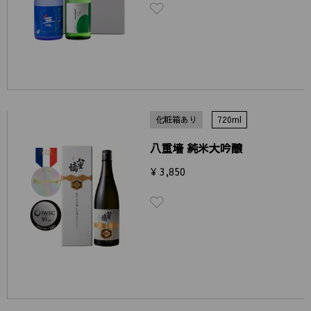
化粧箱あり
720ml
八重墻 純米大吟醸
¥ 3,850