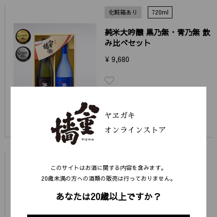
化粧箱あり
720ml
純米大吟醸 黒乃無・青乃無 飲
み比べセット
¥ 9,680
ヤヱガキ
オンラインストア
300ml
720ml
1800ml
このサイトはお酒に関する内容を含みます。
化粧箱なし
20歳未満の⽅への酒類の販売は⾏っておりません。
純米大吟醸 青乃無（あおの
あなたは20歳以上ですか？
む）／箱なし