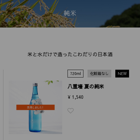
純米
米と水だけで造ったこわだりの日本酒
720ml
化粧箱なし
NEW
八重墻 夏の純米
¥ 1,540