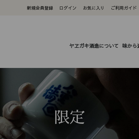
新規会員登録
ログイン
お気に入り
ご利用ガイド
ヤヱガキ酒造について
味から
〜1,000円
3,001円〜5,000円
1,0
5,0
限定