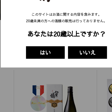
このサイトはお酒に関する内容を含みます。
20歳未満の⽅への酒類の販売は⾏っておりません。
あなたは20歳以上ですか？
精米歩合50%以下の米と水だけで造った日本酒
はい
いいえ