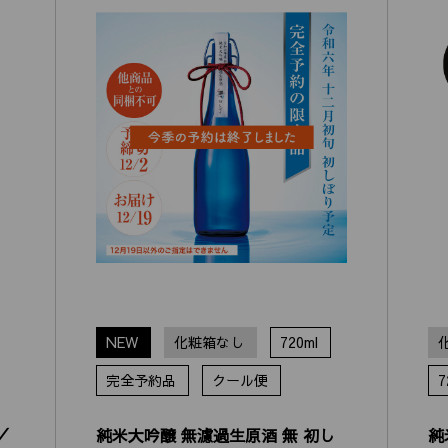
NEW
化粧箱なし
720ml
完全予約品
クール便
7
／
純米大吟醸 無濾過生原酒 無 初し
純