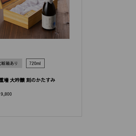
化粧箱あり
720ml
重墻 大吟醸 刻のかたすみ
19,800