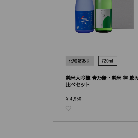
化粧箱あり
720ml
純米大吟醸 青乃無・純米 律 飲
比べセット
¥ 4,950