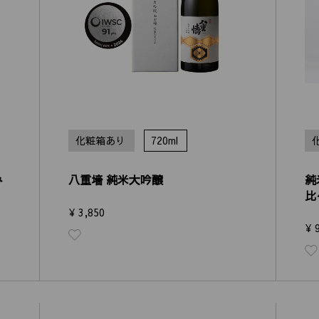
化粧箱あり
720ml
み
八重墻 純米大吟醸
純
比
¥ 3,850
¥ 