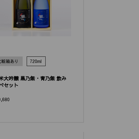
化粧箱あり
720ml
米大吟醸 黒乃無・青乃無 飲み
べセット
9,680