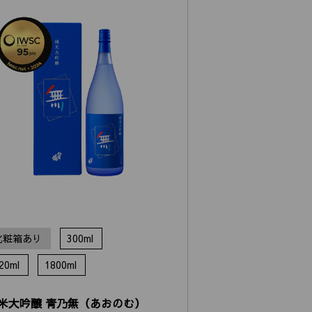
化粧箱あり
300ml
20ml
1800ml
米大吟醸 青乃無（あおのむ）